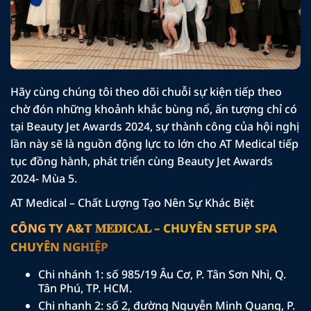
Hãy cùng chúng tôi theo dõi chuỗi sự kiện tiếp theo
chờ đón những khoảnh khắc bùng nổ, ấn tượng chỉ có
tại Beauty Jet Awards 2024, sự thành công của hội nghị
lần này sẽ là nguồn động lực to lớn cho AT Medical tiếp
tục đồng hành, phát triển cùng Beauty Jet Awards
2024- Mùa 5.
AT Medical – Chất Lượng Tạo Nên Sự Khác Biệt
CÔNG TY 𝗔&𝗧 𝐌𝐄𝐃𝐈𝐂𝐀𝐋 – CHUYÊN SETUP SPA
CHUYÊN NGHIỆP
Chi nhánh 1: số 985/19 Âu Cơ, P. Tân Sơn Nhì, Q.
Tân Phú, TP. HCM.
Chi nhanh 2: số 2, đường Nguyễn Minh Quang, P.