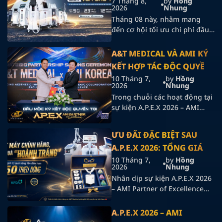
7 Tháng 8,
by
Hồng
2026
Nhung
Tháng 08 này, nhằm mang
đến cơ hội tối ưu chi phí đầu
tư cho các spa, clinic và
phòng khám thẩm mỹ, A&T
A&T MEDICAL VÀ AMI KÝ
MEDICAL chính thức khởi
KẾT HỢP TÁC ĐỘC QUYỀN
động chương trình “SĂN MÁY
TẠI A.P.E.X 2026
10 Tháng 7,
by
Hồng
THANH LÝ - GIẢM VỐN ĐẦU
2026
Nhung
TƯ” với hàng loạt thiết bị công
Trong chuỗi các hoạt động tại
nghệ cao được thanh lý.
sự kiện A.P.E.X 2026 – AMI
Partner of Excellence, A&T
MEDICAL và AMI đã chính
ƯU ĐÃI ĐẶC BIỆT SAU
thức thực hiện nghi thức ký
A.P.E.X 2026: TỔNG GIÁ
kết hợp tác độc quyền, đánh
dấu một cột mốc quan trọng
TRỊ QUÀ TẶNG LÊN ĐẾN
10 Tháng 7,
by
Hồng
2026
Nhung
trong hành trình phát triển
250 TRIỆU ĐỒNG
Nhân dịp sự kiện A.P.E.X 2026
các giải pháp thẩm mỹ công
– AMI Partner of Excellence
nghệ cao tại thị trường […]
diễn ra thành công, A&T
MEDICAL triển khai chương
A.P.E.X 2026 – AMI
trình ưu đãi đặc biệt dành cho