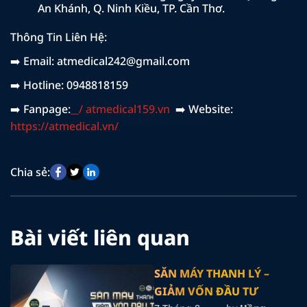
An Khánh, Q. Ninh Kiều, TP. Cần Thơ.
Thông Tin Liên Hệ:
➡️ Email: atmedical242@gmail.com
➡️ Hotline: 0948818159
➡️ Fanpage:
/ atmedical159.vn
➡️ Website:
https://atmedical.vn/
Chia sẻ:
Bài viết liên quan
SĂN MÁY THANH LÝ –
GIẢM VỐN ĐẦU TƯ