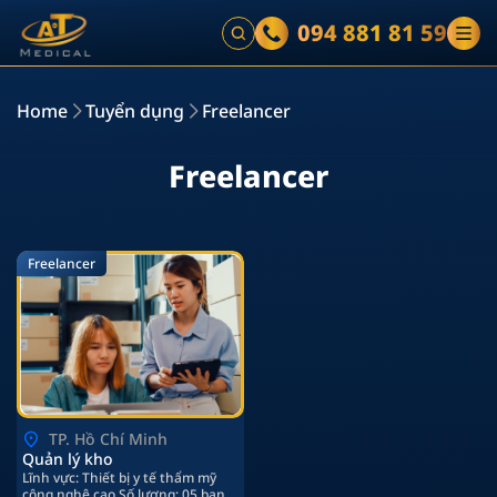
094 881 81 59
Home
Tuyển dụng
Freelancer
F
r
e
e
l
a
n
c
e
r
Freelancer
TP. Hồ Chí Minh
Quản lý kho
Lĩnh vực: Thiết bị y tế thẩm mỹ
công nghệ cao.Số lượng: 05 bạn