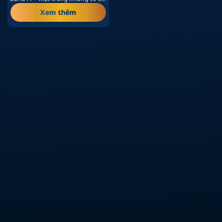
thẩm mỹ tiêu chuẩn cao tại
Xem thêm
TP.HCM…