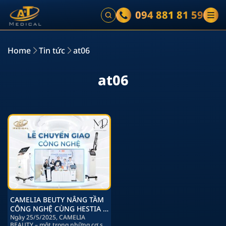
094 881 81 59
Home
Tin tức
at06
a
t
0
6
CAMELIA BEUTY NÂNG TẦM
CÔNG NGHỆ CÙNG HESTIA &
AT-06
Ngày 25/5/2025, CAMELIA
BEAUTY – một trong những cơ sở