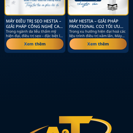
MÁY ĐIỀU TRỊ SẸO HESTIA –
MÁY HESTIA – GIẢI PHÁP
GIẢI PHÁP CÔNG NGHỆ CAO
FRACTIONAL CO2 TỐI ƯU
TRONG TÁI TẠO VÀ PHỤC
Trong ngành da liễu thẩm mỹ
CHO ĐIỀU TRỊ DA CHUYÊN
Trong xu hướng hiện đại hoá các
hiện đại, điều trị sẹo – đặc biệt là
liệu trình điều trị xâm lấn, Máy
HỒI DA
SÂU
sẹo rỗ…
Hestia – thiết…
Xem thêm
Xem thêm