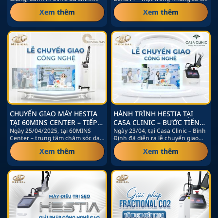
ĐIỀU TRỊ THẨM MỸ CÔNG
thức chuyển giao và…
thẩm mỹ tiêu chuẩn cao tại
NGHỆ CAO
Xem thêm
Xem thêm
TP.HCM…
CHUYỂN GIAO MÁY HESTIA
HÀNH TRÌNH HESTIA TẠI
TẠI 60MINS CENTER – TIẾP
CASA CLINIC – BƯỚC TIẾN
NỐI SỨ MỆNH CHĂM SÓC
Ngày 25/04/2025, tại 60MINS
MỚI TRONG CÔNG NGHỆ
Ngày 23/04, tại Casa Clinic – Bình
Center – trung tâm chăm sóc da
Định đã diễn ra lễ chuyển giao
DA TOÀN DIỆN
ĐIỀU TRỊ DA
cao cấp tọa lạc giữa lòng…
chính thức thiết…
Xem thêm
Xem thêm