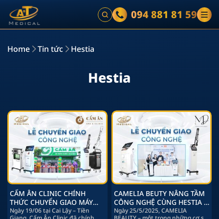
094 881 81 59
Home
Tin tức
Hestia
H
e
s
t
i
a
CẨM ÂN CLINIC CHÍNH
CAMELIA BEUTY NÂNG TẦM
THỨC CHUYỂN GIAO MÁY
CÔNG NGHỆ CÙNG HESTIA &
ANDY & HESTIA – NÂNG TẦM
Ngày 19/06 tại Cai Lậy – Tiền
AT-06
Ngày 25/5/2025, CAMELIA
Giang, Cẩm Ân Clinic đã chính
BEAUTY – một trong những cơ sở