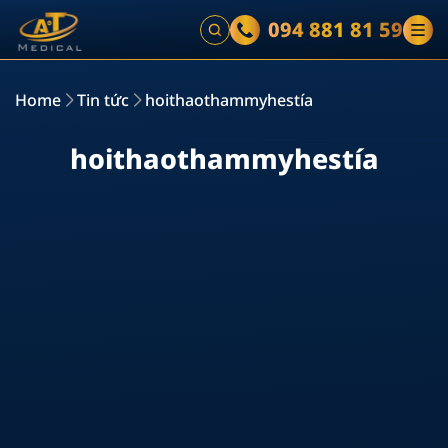
094 881 81 59
Home
Tin tức
hoithaothammyhestía
h
o
i
t
h
a
o
t
h
a
m
m
y
h
e
s
t
í
a