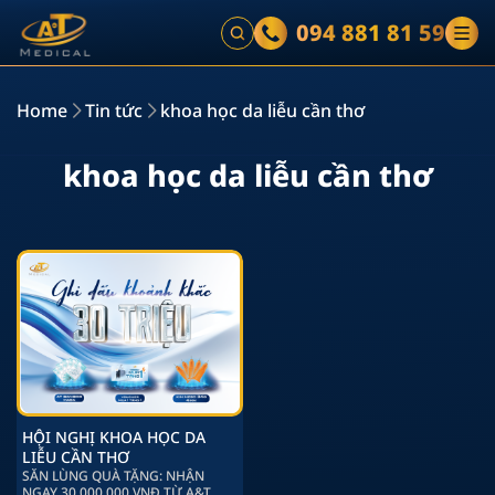
094 881 81 59
Home
Tin tức
khoa học da liễu cần thơ
k
h
o
a
h
ọ
c
d
a
l
i
ễ
u
c
ầ
n
t
h
ơ
HỘI NGHỊ KHOA HỌC DA
LIỄU CẦN THƠ
SĂN LÙNG QUÀ TẶNG: NHẬN
NGAY 30.000.000 VNĐ TỪ A&T