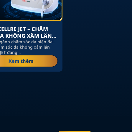
ELLRE JET – CHĂM
DA KHÔNG XÂM LẤN
ĐẦU XU HƯỚNG 2024
gành chăm sóc da hiện đại,
m sóc da không xâm lấn
 JET đang…
Xem thêm