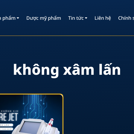
n phẩm
Dược mỹ phẩm
Tin tức
Liên hệ
Chính 
k
h
ô
n
g
x
â
m
l
ấ
n