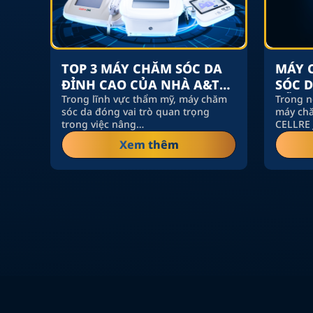
TOP 3 MÁY CHĂM SÓC DA
MÁY C
ĐỈNH CAO CỦA NHÀ A&T
SÓC 
MEDICAL
Trong lĩnh vực thẩm mỹ, máy chăm
DẪN 
Trong n
sóc da đóng vai trò quan trọng
máy chă
trong việc nâng…
CELLRE
Xem thêm