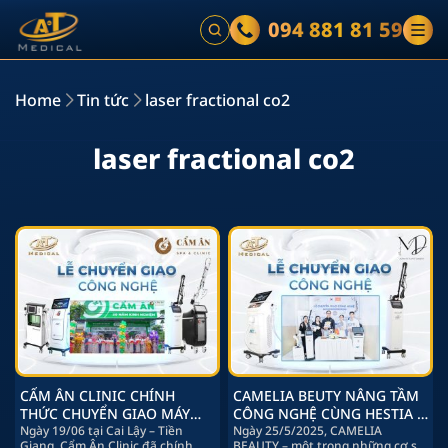
094 881 81 59
Home
Tin tức
laser fractional co2
l
a
s
e
r
f
r
a
c
t
i
o
n
a
l
c
o
2
CẨM ÂN CLINIC CHÍNH
CAMELIA BEUTY NÂNG TẦM
THỨC CHUYỂN GIAO MÁY
CÔNG NGHỆ CÙNG HESTIA &
ANDY & HESTIA – NÂNG TẦM
Ngày 19/06 tại Cai Lậy – Tiền
AT-06
Ngày 25/5/2025, CAMELIA
Giang, Cẩm Ân Clinic đã chính
BEAUTY – một trong những cơ sở