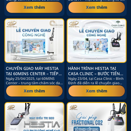
ĐIỀU TRỊ THẨM MỸ CÔNG
thức chuyển giao và…
thẩm mỹ tiêu chuẩn cao tại
NGHỆ CAO
Xem thêm
Xem thêm
TP.HCM…
CHUYỂN GIAO MÁY HESTIA
HÀNH TRÌNH HESTIA TẠI
TẠI 60MINS CENTER – TIẾP
CASA CLINIC – BƯỚC TIẾN
NỐI SỨ MỆNH CHĂM SÓC
Ngày 25/04/2025, tại 60MINS
MỚI TRONG CÔNG NGHỆ
Ngày 23/04, tại Casa Clinic – Bình
Center – trung tâm chăm sóc da
Định đã diễn ra lễ chuyển giao
DA TOÀN DIỆN
ĐIỀU TRỊ DA
cao cấp tọa lạc giữa lòng…
chính thức thiết…
Xem thêm
Xem thêm