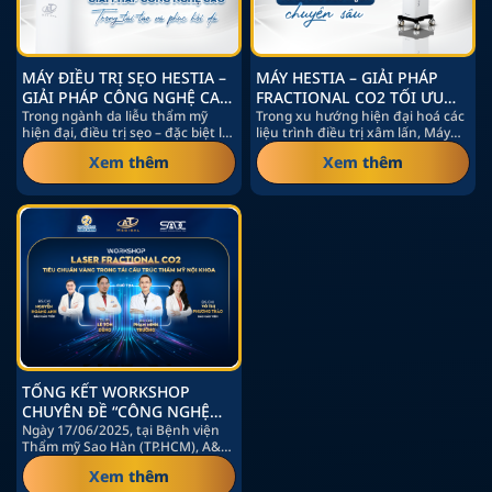
MÁY ĐIỀU TRỊ SẸO HESTIA –
MÁY HESTIA – GIẢI PHÁP
GIẢI PHÁP CÔNG NGHỆ CAO
FRACTIONAL CO2 TỐI ƯU
TRONG TÁI TẠO VÀ PHỤC
Trong ngành da liễu thẩm mỹ
CHO ĐIỀU TRỊ DA CHUYÊN
Trong xu hướng hiện đại hoá các
hiện đại, điều trị sẹo – đặc biệt là
liệu trình điều trị xâm lấn, Máy
HỒI DA
SÂU
sẹo rỗ…
Hestia – thiết…
Xem thêm
Xem thêm
TỔNG KẾT WORKSHOP
CHUYÊN ĐỀ “CÔNG NGHỆ
LASER FRACTIONAL CO2 –
Ngày 17/06/2025, tại Bệnh viện
Thẩm mỹ Sao Hàn (TP.HCM), A&T
TIÊU CHUẨN VÀNG TRONG
Medical phối hợp tổ chức thành…
TÁI CẤU TRÚC THẨM MỸ NỘI
Xem thêm
KHOA”