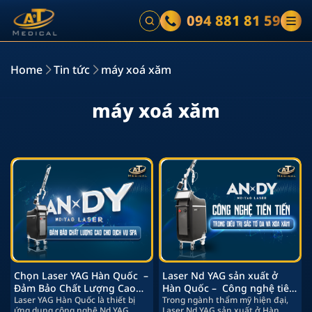
094 881 81 59
Home
Tin tức
máy xoá xăm
m
á
y
x
o
á
x
ă
m
Chọn Laser YAG Hàn Quốc –
Laser Nd YAG sản xuất ở
Đảm Bảo Chất Lượng Cao
Hàn Quốc – Công nghệ tiên
Cho Dịch Vụ Spa
Laser YAG Hàn Quốc là thiết bị
tiến trong điều trị sắc tố da
Trong ngành thẩm mỹ hiện đại,
ứng dụng công nghệ Nd YAG
Laser Nd YAG sản xuất ở Hàn