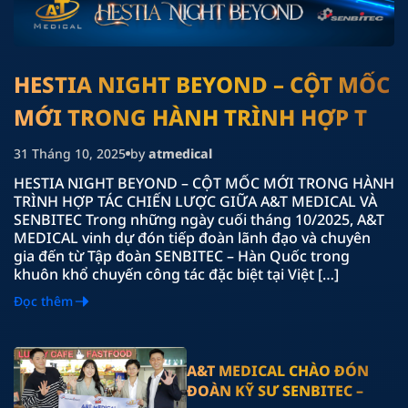
HESTIA NIGHT BEYOND – CỘT MỐC
MỚI TRONG HÀNH TRÌNH HỢP TÁC
CHIẾN LƯỢC GIỮA A&T MEDICAL
31 Tháng 10, 2025
by
atmedical
VÀ SENBITEC
HESTIA NIGHT BEYOND – CỘT MỐC MỚI TRONG HÀNH
TRÌNH HỢP TÁC CHIẾN LƯỢC GIỮA A&T MEDICAL VÀ
SENBITEC Trong những ngày cuối tháng 10/2025, A&T
MEDICAL vinh dự đón tiếp đoàn lãnh đạo và chuyên
gia đến từ Tập đoàn SENBITEC – Hàn Quốc trong
khuôn khổ chuyến công tác đặc biệt tại Việt […]
Đọc thêm
A&T MEDICAL CHÀO ĐÓN
ĐOÀN KỸ SƯ SENBITEC –