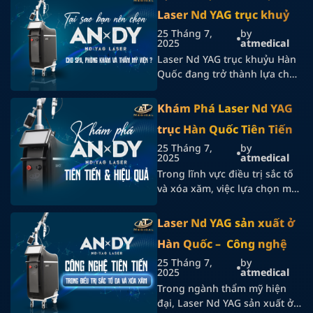
Quốc chất lượng cao không
Laser Nd YAG trục khuỷu
chỉ là yếu tố tạo nên hiệu quả
điều trị, mà còn là đòn bẩy
25 Tháng 7,
by
Hàn Quốc Cho Spa, phòng
2025
atmedical
nâng tầm thương hiệu của
khám và thẩm Mỹ Viện
Laser Nd YAG trục khuỷu Hàn
spa hay phòng khám chuyên
Quốc đang trở thành lựa chọn
sâu. […]
hàng đầu của nhiều bác sĩ da
liễu, chủ spa và những ai
Khám Phá Laser Nd YAG
đang chuẩn bị mở phòng
trục Hàn Quốc Tiên Tiến
khám thẩm mỹ chuyên sâu. Sở
hữu công nghệ hiện đại, khả
25 Tháng 7,
by
và Hiệu Quả
2025
atmedical
năng phát tia ổn định và hiệu
Trong lĩnh vực điều trị sắc tố
quả điều trị cao, dòng thiết
và xóa xăm, việc lựa chọn một
[…]
thiết bị laser vừa hiệu quả,
vừa an toàn là ưu tiên hàng
Laser Nd YAG sản xuất ở
đầu của các bác sĩ da liễu. Nổi
Hàn Quốc – Công nghệ
bật trong số đó, Laser Nd YAG
trục Hàn Quốc đang trở thành
25 Tháng 7,
by
tiên tiến trong điều trị
2025
atmedical
xu hướng công nghệ thẩm mỹ
sắc tố da và xóa xăm
Trong ngành thẩm mỹ hiện
hiện […]
đại, Laser Nd YAG sản xuất ở