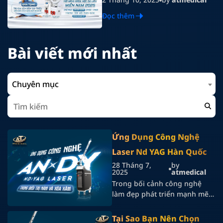
NGHỆ VÀ GIẢI PHÁP TOÀN
Đọc thêm
DIỆN
Bài viết mới nhất
Chuyên mục
Ứng Dụng Công Nghệ
Laser Nd YAG Hàn Quốc –
28 Tháng 7,
by
Trong Điều Trị Nám Và
2025
atmedical
Xóa Xăm
Trong bối cảnh công nghệ
làm đẹp phát triển mạnh mẽ
tại Việt Nam, việc sở hữu một
thiết bị Laser Nd YAG Hàn
Tại Sao Bạn Nên Chọn