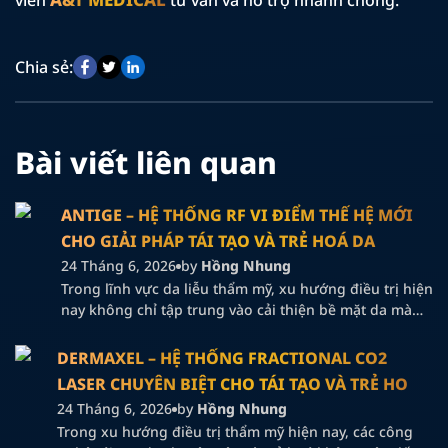
viên
tư vấn và hỗ trợ nhanh chóng.
Chia sẻ:
Bài viết liên quan
ANTIGE – HỆ THỐNG RF VI ĐIỂM THẾ HỆ MỚI
CHO GIẢI PHÁP TÁI TẠO VÀ TRẺ HOÁ DA
CHUYÊN SÂU
24 Tháng 6, 2026
by
Hồng Nhung
Trong lĩnh vực da liễu thẩm mỹ, xu hướng điều trị hiện
nay không chỉ tập trung vào cải thiện bề mặt da mà
còn hướng đến khả năng tái cấu trúc nền da từ bên
trong nhằm nâng cao hiệu quả trẻ hoá lâu dài và tối
DERMAXEL – HỆ THỐNG FRACTIONAL CO2
ưu trải nghiệm phục hồi sau điều […]
LASER CHUYÊN BIỆT CHO TÁI TẠO VÀ TRẺ HOÁ
DA
24 Tháng 6, 2026
by
Hồng Nhung
Trong xu hướng điều trị thẩm mỹ hiện nay, các công