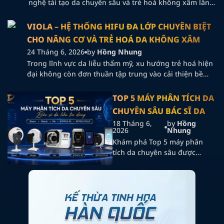
nghệ tái tạo da chuyên sâu và trẻ hoá không xâm lấn
ngày càng được quan tâm nhờ khả năng cải thiện chất
lượng da toàn diện và tối ưu trải nghiệm điều trị.
VIOLA – HỆ THỐNG HIFU ĐA LỚP CHUYÊN BIỆT
DERMAXEL ra đời như một giải pháp Fractional CO2
CHO NÂNG CƠ VÀ TRẺ HOÁ DA KHÔNG XÂM
Laser […]
LẤN
24 Tháng 6, 2026
by
Hồng Nhung
Trong lĩnh vực da liễu thẩm mỹ, xu hướng trẻ hoá hiện
đại không còn đơn thuần tập trung vào cải thiện bề
mặt da, mà hướng đến tái cấu trúc và nâng đỡ từ sâu
bên trong. Đây cũng là lý do công nghệ HIFU ngày
TOP 5 MÁY PHÂN TÍCH DA
càng được ứng dụng rộng rãi trong các liệu trình nâng
CHUYÊN SÂU BÁC SĨ DA
cơ và trẻ hoá không xâm lấn.
LIỄU TIN DÙNG
18 Tháng 6,
by
Hồng
2026
Nhung
Khám phá Top 5 máy phân
tích da chuyên sâu được
nhiều bác sĩ da liễu và clinic
lựa chọn hiện nay. Đánh giá
nổi bật về Bloom, Meicet, M6,
BITMOJI A3 và BITMOJI PLUS.