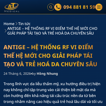
094 881 81 59
Home
Tin tức
ANTIGE – HỆ THỐNG RF VI ĐIỂM THẾ HỆ MỚI CHO
GIẢI PHÁP TÁI TẠO VÀ TRẺ HOÁ DA CHUYÊN SÂU
ANTIGE – HỆ THỐNG RF VI ĐIỂM
THẾ HỆ MỚI CHO GIẢI PHÁP TÁI
TẠO VÀ TRẺ HOÁ DA CHUYÊN SÂU
24 Tháng 6, 2026
by
Hồng Nhung
Trong lĩnh vực da liễu thẩm mỹ, xu hướng điều trị hiện
nay không chỉ tập trung vào cải thiện bề mặt da mà
còn hướng đến khả năng tái cấu trúc nền da từ bên
trong nhằm nâng cao hiệu quả trẻ hoá lâu dài và tối ưu