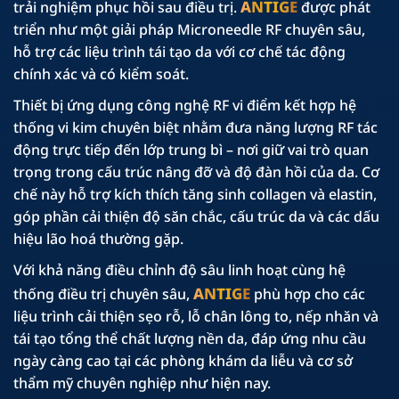
ANTIGE
trải nghiệm phục hồi sau điều trị.
được phát
triển như một giải pháp Microneedle RF chuyên sâu,
hỗ trợ các liệu trình tái tạo da với cơ chế tác động
chính xác và có kiểm soát.
Thiết bị ứng dụng công nghệ RF vi điểm kết hợp hệ
thống vi kim chuyên biệt nhằm đưa năng lượng RF tác
động trực tiếp đến lớp trung bì – nơi giữ vai trò quan
trọng trong cấu trúc nâng đỡ và độ đàn hồi của da. Cơ
chế này hỗ trợ kích thích tăng sinh collagen và elastin,
góp phần cải thiện độ săn chắc, cấu trúc da và các dấu
hiệu lão hoá thường gặp.
Với khả năng điều chỉnh độ sâu linh hoạt cùng hệ
ANTIGE
thống điều trị chuyên sâu,
phù hợp cho các
liệu trình cải thiện sẹo rỗ, lỗ chân lông to, nếp nhăn và
tái tạo tổng thể chất lượng nền da, đáp ứng nhu cầu
ngày càng cao tại các phòng khám da liễu và cơ sở
thẩm mỹ chuyên nghiệp như hiện nay.