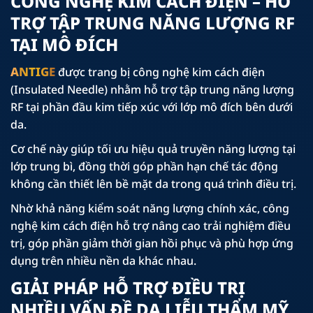
CÔNG NGHỆ KIM CÁCH ĐIỆN – HỖ
TRỢ TẬP TRUNG NĂNG LƯỢNG RF
TẠI MÔ ĐÍCH
ANTIGE
được trang bị công nghệ kim cách điện
(Insulated Needle) nhằm hỗ trợ tập trung năng lượng
RF tại phần đầu kim tiếp xúc với lớp mô đích bên dưới
da.
Cơ chế này giúp tối ưu hiệu quả truyền năng lượng tại
lớp trung bì, đồng thời góp phần hạn chế tác động
không cần thiết lên bề mặt da trong quá trình điều trị.
Nhờ khả năng kiểm soát năng lượng chính xác, công
nghệ kim cách điện hỗ trợ nâng cao trải nghiệm điều
trị, góp phần giảm thời gian hồi phục và phù hợp ứng
dụng trên nhiều nền da khác nhau.
GIẢI PHÁP HỖ TRỢ ĐIỀU TRỊ
NHIỀU VẤN ĐỀ DA LIỄU THẨM MỸ