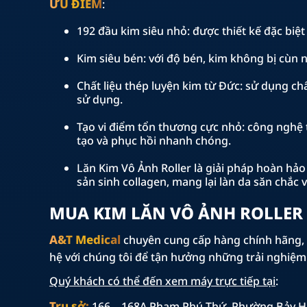
ƯU ĐIỂM
:
192 đầu kim siêu nhỏ: được thiết kế đặc biệ
Kim siêu bén: với độ bén, kim không bị cùn n
Chất liệu thép luyện kim từ Đức: sử dụng chấ
sử dụng.
Tạo vi điểm tổn thương cực nhỏ: công nghệ t
tạo và phục hồi nhanh chóng.
Lăn Kim Vô Ảnh Roller là giải pháp hoàn hảo
sản sinh collagen, mang lại làn da săn chắc 
MUA KIM LĂN VÔ ẢNH ROLLER
A&T Medical
chuyên cung cấp hàng chính hãng, c
hệ với chúng tôi để tận hưởng những trải nghiệm
Quý khách có thể đến xem máy trực tiếp tại
:
Trụ sở:
166 – 168A Phạm Phú Thứ, Phường Bảy H