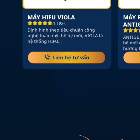
MÁY HIFU VIOLA
MÁY 
L
(1,195+)
ANTI
Định hình theo tiêu chuẩn công
nghệ thẩm mỹ thế hệ mới, VIOLA là
al
ANTIGE 
hệ thống HIFU…
iệu
hệ mới 
hướng 
Liên hệ tư vấn