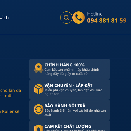
Hotline
sách
094 881 81 59
CHÍNH HÃNG 100%
Cam kết sản phẩm nhập khẩu chính
hãng đầy đủ giấy tờ xuất xứ
VẬN CHUYỂN - LẮP ĐẶT
 cho làn da
Miễn phí vận chuyển, lắp đặt khu vực
nội thành
r - một
BẢO HÀNH ĐỔI TRẢ
Bảo hành 3-5 năm với các lỗi do nhà sản
 Roller sẽ
xuất
CAM KẾT CHẤT LƯỢNG
Sản phẩm được nhập khẩu từ nhà cung