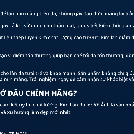
t để lăn mịn màng trên da, không gây đau đớn, mang lại trả
gay cả khi sử dụng cho toàn mặt, giuos tiết kiệm thời gian v
t liệu thép luyện kim chất lượng cao từ Đức, kim lăn giảm 
ạo vi điểm tổn thương giúp hạn chế tối đa tổn thương, đồn
 cho làn da tươi trẻ và khỏe mạnh. Sản phẩm không chỉ giúp
và mịn màng. Trải nghiệm ngay để cảm nhận sự khác biệt và t
 Ở ĐÂU CHÍNH HÃNG?
am kết uy tín chất lượng. Kim Lăn Roller Vô Ảnh là sản ph
 và xu hướng làm đẹp mới nhất.
iền, TP HCM.