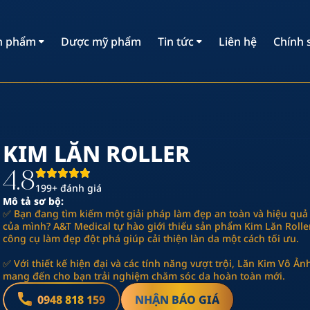
n phẩm
Dược mỹ phẩm
Tin tức
Liên hệ
Chính 
KIM LĂN ROLLER
4.8
199+ đánh giá
Mô tả sơ bộ:
✅ Bạn đang tìm kiếm một giải pháp làm đẹp an toàn và hiệu quả
của mình? A&T Medical tự hào giới thiếu sản phẩm Kim Lăn Rolle
công cụ làm đẹp đột phá giúp cải thiện làn da một cách tối ưu.
✅ Với thiết kế hiện đại và các tính năng vượt trội, Lăn Kim Vô Ảnh
mang đến cho bạn trải nghiệm chăm sóc da hoàn toàn mới.
0948 818 159
NHẬN BÁO GIÁ