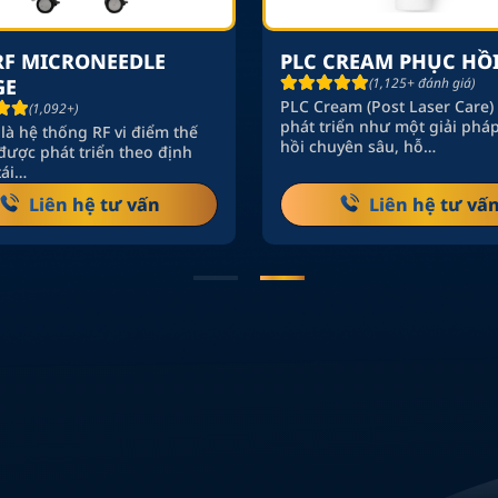
RF MICRONEEDLE
PLC CREAM PHỤC HỒ
GE
(1,125+ đánh giá)
PLC Cream (Post Laser Care)
(1,092+)
phát triển như một giải phá
là hệ thống RF vi điểm thế
hồi chuyên sâu, hỗ…
được phát triển theo định
tái…
Liên hệ tư vấn
Liên hệ tư vấ