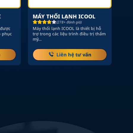
I
MÁY THỔI LẠNH ICOOL
(278+ đánh giá)
 được
Máy thổi lạnh ICOOL là thiết bị hỗ
p phục
trợ trong các liệu trình điều trị thẩm
mỹ…
n
Liên hệ tư vấn