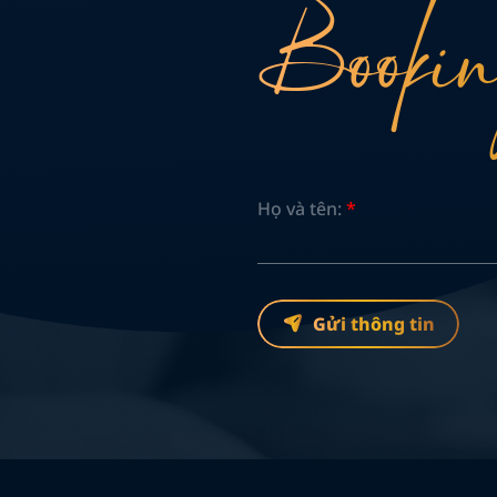
Bookin
Họ và tên:
*
Gửi thông tin