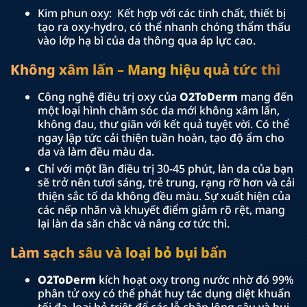
Kim phun oxy: Kết hợp với các tinh chất, thiết bị
tạo ra oxy-hydro, có thể nhanh chóng thẩm thấu
vào lớp hạ bì của da thông qua áp lực cao.
Không xâm lấn – Mang hiệu quả tức thì
Công nghệ điều trị oxy của
O2ToDerm
mang đến
một loại hình chăm sóc da mới không xâm lấn,
không đau, thư giãn với kết quả tuyệt vời. Có thể
ngay lập tức cải thiện tuần hoàn, tạo độ ẩm cho
da và làm đều màu da.
Chỉ với một lần điều trị 30-45 phút, làn da của bạn
sẽ trở nên tươi sáng, trẻ trung, rạng rỡ hơn và cải
thiện sắc tố da không đều màu. Sự xuất hiện của
các nếp nhăn và khuyết điểm giảm rõ rệt, mang
lại làn da săn chắc và nâng cơ tức thì.
Làm sạch sâu và loại bỏ bụi bẩn
O2ToDerm
kích hoạt oxy trong nước nhờ đó 99%
phân tử oxy có thể phát huy tác dụng diệt khuẩn