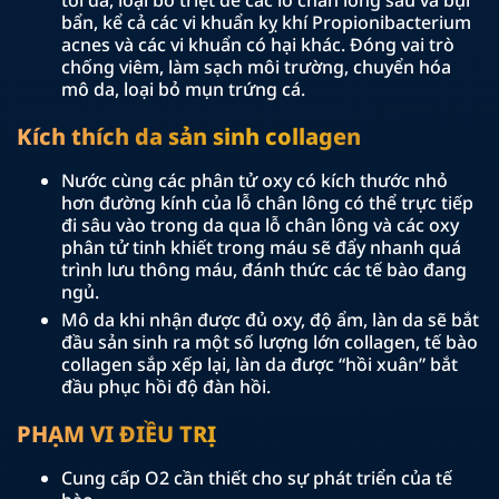
tối đa, loại bỏ triệt để các lỗ chân lông sâu và bụi
bẩn, kể cả các vi khuẩn kỵ khí Propionibacterium
acnes và các vi khuẩn có hại khác. Đóng vai trò
chống viêm, làm sạch môi trường, chuyển hóa
mô da, loại bỏ mụn trứng cá.
Kích thích da sản sinh collagen
Nước cùng các phân tử oxy có kích thước nhỏ
hơn đường kính của lỗ chân lông có thể trực tiếp
đi sâu vào trong da qua lỗ chân lông và các oxy
phân tử tinh khiết trong máu sẽ đẩy nhanh quá
trình lưu thông máu, đánh thức các tế bào đang
ngủ.
Mô da khi nhận được đủ oxy, độ ẩm, làn da sẽ bắt
đầu sản sinh ra một số lượng lớn collagen, tế bào
collagen sắp xếp lại, làn da được “hồi xuân” bắt
đầu phục hồi độ đàn hồi.
PHẠM VI ĐIỀU TRỊ
Cung cấp O2 cần thiết cho sự phát triển của tế