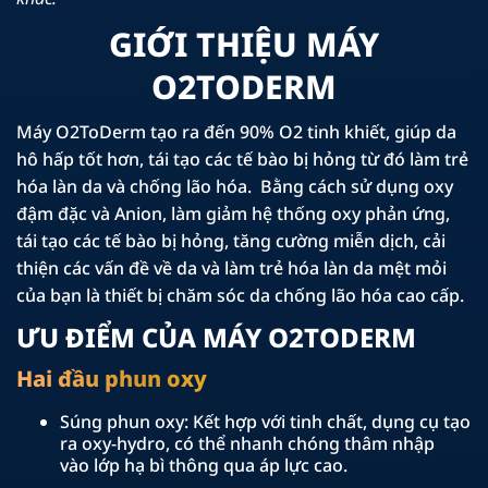
GIỚI THIỆU MÁY
O2TODERM
Máy O2ToDerm tạo ra đến 90% O
2
tinh khiết, giúp da
hô hấp tốt hơn, tái tạo các tế bào bị hỏng từ đó làm trẻ
hóa làn da và chống lão hóa. Bằng cách sử dụng oxy
đậm đặc và Anion, làm giảm hệ thống oxy phản ứng,
tái tạo các tế bào bị hỏng, tăng cường miễn dịch, cải
thiện các vấn đề về da và làm trẻ hóa làn da mệt mỏi
của bạn là thiết bị chăm sóc da chống lão hóa cao cấp.
ƯU ĐIỂM CỦA MÁY O2TODERM
Hai đầu phun oxy
Súng phun oxy: Kết hợp với tinh chất, dụng cụ tạo
ra oxy-hydro, có thể nhanh chóng thâm nhập
vào lớp hạ bì thông qua áp lực cao.