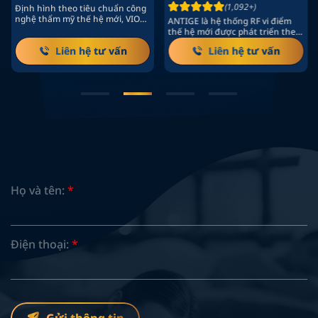
(1,092+)
Định hình theo tiêu chuẩn công
nghệ thẩm mỹ thế hệ mới, VIOLA
ANTIGE là hệ thống RF vi điểm
là hệ thống HIFU…
thế hệ mới được phát triển theo
định hướng tái…
Liên hệ tư vấn
Liên hệ tư vấn
Họ và tên:
*
Điện thoại:
*