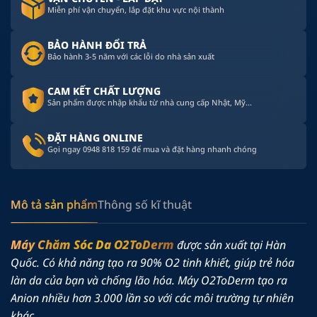
Miễn phí vận chuyển, lắp đặt khu vực nội thành
BẢO HÀNH ĐỔI TRẢ
Bảo hành 3-5 năm với các lỗi do nhà sản xuất
CAM KẾT CHẤT LƯỢNG
Sản phẩm được nhập khẩu từ nhà cung cấp Nhật, Mỹ...
ĐẶT HÀNG ONLINE
Gọi ngay 0948 818 159 để mua và đặt hàng nhanh chóng
Mô tả sản phẩm
Thông số kĩ thuật
Máy Chăm Sóc Da O2ToDerm
được sản xuất tại Hàn
Quốc. Có khả năng tạo ra 90% O2 tinh khiết, giúp trẻ hóa
làn da của bạn và chống lão hóa. Máy O2ToDerm tạo ra
Anion nhiều hơn 3.000 lần so với các môi trường tự nhiên
khác.