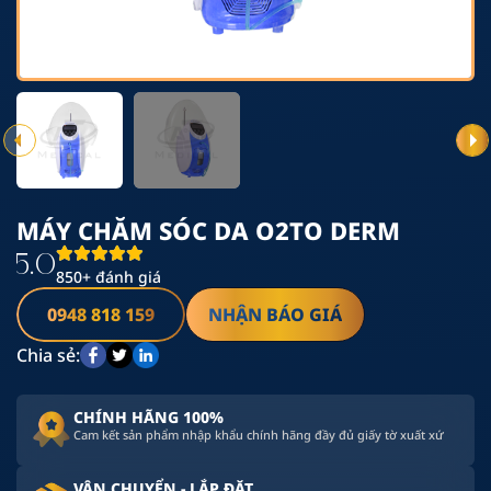
MÁY CHĂM SÓC DA O2TO DERM
5.0
850+ đánh giá
0948 818 159
NHẬN BÁO GIÁ
Chia sẻ:
CHÍNH HÃNG 100%
Cam kết sản phẩm nhập khẩu chính hãng đầy đủ giấy tờ xuất xứ
VẬN CHUYỂN - LẮP ĐẶT