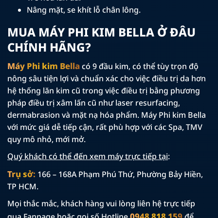
Nâng mặt, se khít lỗ chân lông.
MUA MÁY PHI KIM BELLA Ở ĐÂU
CHÍNH HÃNG?
Máy Phi kim Bella
có 9 đầu kim, có thể tùy trọn độ
nông sâu tiện lợi và chuẩn xác cho việc điều trị da hơn
hệ thống lăn kim cũ trong việc điều trị bằng phương
pháp điều trị xâm lấn cũ như laser resurfacing,
dermabrasion và mặt nạ hóa phẩm. Máy Phi kim Bella
với mức giá dễ tiếp cận, rất phù hợp với các Spa, TMV
quy mô nhỏ, mới mở.
Quý khách có thể đến xem máy trực tiếp tại
:
Trụ sở:
166 – 168A Phạm Phú Thứ, Phường Bảy Hiền,
TP HCM.
Mọi thắc mắc, khách hàng vui lòng liên hệ trực tiếp
0948 818 159
qua Fanpage hoặc gọi số Hotline
để