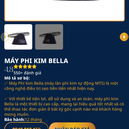
MÁY PHI KIM BELLA
4.8
550+ đánh giá
Mô tả sơ bộ:
✅ Máy Phi kim Bella (máy lăn phi kim tự động MTS) là một
công nghệ điều trị sẹo tiên tiến nhất hiện nay.
✅ Với thiết kế tiện lợi, dễ sử dụng và an toàn, máy phi kim
Bella là một thiết bị cao cấp, mang lại hiệu quả tốt nhất và có
thể thao tác đơn giản ở bất kỳ góc cạnh nào mà khách hàng
mong muốn.
Bảo hành:
12 tháng