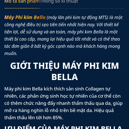
Mô tả sản phẩm
Thông số kĩ thuật
Máy Phi kim Bella
(máy lăn phi kim tự động MTS) là một
công nghệ điều trị sẹo tiên tiến nhất hiện nay. Với thiết kế
tiện lợi, dễ sử dụng và an toàn, máy phi kim Bella là một
thiết bị cao cấp, mang lại hiệu quả tốt nhất và có thể thao
tác đơn giản ở bất kỳ góc cạnh nào mà khách hàng mong
muốn.
GIỚI THIỆU MÁY PHI KIM
BELLA
Máy phi kim Bella kích thích sản sinh Collagen tự
nhiên, các phản ứng sinh học tự nhiên của cơ thể còn
có thêm chức năng đẩy nhanh thẩm thấu qua da, giúp
mở ra hàng nghìn lỗ nhỏ trên bề mặt da. Hiệu quả
thẩm thấu lên tới hơn 85%.
Ư
U ĐIỂM CỦA MÁY PHI KIM BELLA