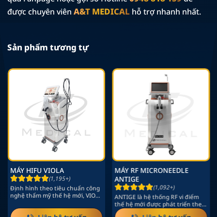
A&T MEDICAL
được chuyên viên
hỗ trợ nhanh nhất.
Sản phẩm tương tự
MÁY HIFU VIOLA
MÁY RF MICRONEEDLE
(1,195+)
ANTIGE
(1,092+)
Định hình theo tiêu chuẩn công
nghệ thẩm mỹ thế hệ mới, VIOLA
ANTIGE là hệ thống RF vi điểm
là hệ thống HIFU…
thế hệ mới được phát triển theo
định hướng tái…