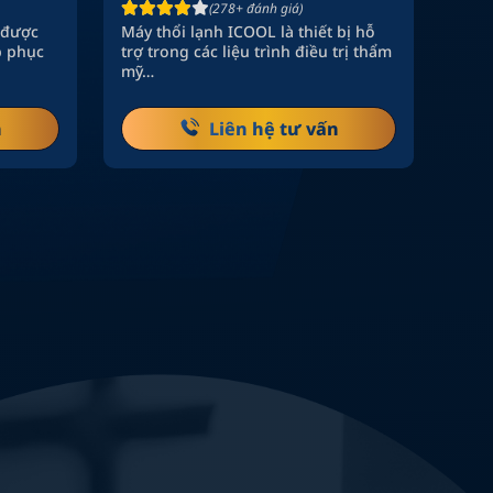
(278+ đánh giá)
 được
Máy thổi lạnh ICOOL là thiết bị hỗ
p phục
trợ trong các liệu trình điều trị thẩm
mỹ…
n
Liên hệ tư vấn