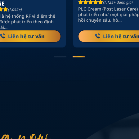
GE
(1,125+ đánh giá)
PLC Cream (Post Laser Care)
(1,092+)
phát triển như một giải phá
là hệ thống RF vi điểm thế
hồi chuyên sâu, hỗ…
được phát triển theo định
tái…
Liên hệ tư vấn
Liên hệ tư vấ
g now