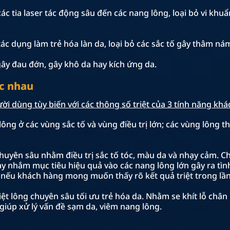
c tia laser tác động sâu đến các nang lông, loại bỏ vi khu
tác dụng làm trẻ hóa làn da, loại bỏ các sắc tố gây thâm n
gây đau đớn, gây khô da hay kích ứng da.
ác nhau
ời dùng tùy biến với các thông số triệt của 3 tính năng khá
g ở các vùng sắc tố và vùng điều trị lớn; các vùng lông t
uyên sâu nhằm điều trị sắc tố tóc, màu da và nhạy cảm. C
này nhắm mục tiêu hiệu quả vào các nang lông lớn gây ra t
 nếu khách hàng mong muốn thấy rõ kết quả triệt trong lần 
 lông chuyên sâu tối ưu trẻ hóa da. Nhằm se khít lỗ chân l
, giúp xử lý vấn đề sạm da, viêm nang lông.