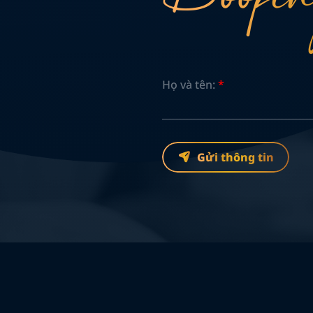
Họ và tên:
*
Gửi thông tin