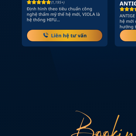
L
(1,195+)
ANTI
Định hình theo tiêu chuẩn công
nghệ thẩm mỹ thế hệ mới, VIOLA là
al
ANTIGE 
hệ thống HIFU…
iệu
hệ mới 
hướng 
Liên hệ tư vấn
Bookin