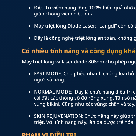
Điều trị viêm nang lông 100% hiệu quả nhờ cá
giúp chống viêm hiệu quả.
Máy triệt lông Diode Laser: “Langdi” còn có 
Đây là công nghệ triệt lông an toàn, không 
Có nhiều tính năng và công dụng kh
Máy triệt lông và laser diode 808nm cho phép ngư
FAST MODE: Cho phép nhanh chóng loại bỏ lôn
ngực và lưng.
NORMAL MODE: Đây là chức năng điều trị ch
cài đặt các thông số độ rộng xung. Tần số 
vùng bikini. Cũng như các vùng: chân và tay,
SKIN REJUVENATION: Chức năng này giúp triệt
triệt. Với tính năng này, làn da được trẻ hóa
PHẠM VI ĐIỀU TRỊ