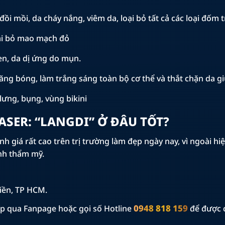
đồi mồi, da cháy nắng, viêm da, loại bỏ tất cả các loại đốm t
oại bỏ mao mạch đỏ
en, da dị ứng do mụn.
ăng bóng, làm trắng sáng toàn bộ cơ thể và thắt chặn da gi
 lưng, bụng, vùng bikini
ASER: “LANGDI” Ở ĐÂU TỐT?
h giá rất cao trên trị trường làm đẹp ngày nay, vì ngoài hi
nh thẩm mỹ.
iền, TP HCM.
0948 818 159
iếp qua Fanpage hoặc gọi số Hotline
để được 