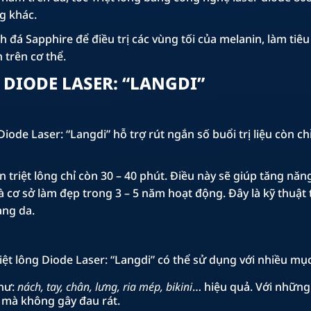
ng khác.
h đá Sapphire để điều trị các vùng tối của melanin, làm ti
trên cơ thể.
 DIODE LASER: “LANGDI”
iode Laser: “Langdi” hỗ trợ rút ngắn số buổi trị liệu còn ch
n triệt lông chỉ còn 30 – 40 phút. Điều này sẽ giúp tăng năng
 cơ sở làm đẹp trong 3 – 5 năm hoạt động. Đây là kỹ thuật tri
ạng da.
riệt lông Diode Laser: “Langdi” có thể sử dụng với nhiều m
như:
nách, tay, chân, lưng, ria mép, bikini
… hiệu quả. Với những
ả mà không gây đau rát.