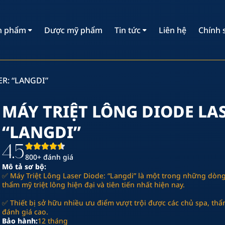
%, 50 Hz
n phẩm
Dược mỹ phẩm
Tin tức
Liên hệ
Chính 
nm
R: “LANGDI”
ruyền thống & Triệt lông siêu tốc
MÁY TRIỆT LÔNG DIODE LAS
àm mát bằng nước + làm mát không khí + chip làm mát bằ
“LANGDI”
4.5
rong 12h
800+ đánh giá
Mô tả sơ bộ:
CD 8 inch
✅ Máy Triệt Lông Laser Diode: “Langdi” là một trong những dòng 
thẩm mỹ triệt lông hiện đại và tiên tiến nhất hiện nay.
✅ Thiết bị sở hữu nhiều ưu điểm vượt trội được các chủ spa, th
đánh giá cao.
Bảo hành:
12 tháng