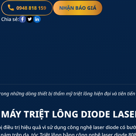
0948 818 159
NHẬN BÁO GIÁ
Chia sẻ:
0J/cm2 (FHR)
x 108 mm
rong những dòng thiết bị thẩm mỹ triệt lông hiện đại và tiên tiến
 MÁY TRIỆT LÔNG DIODE LASE
 bị điều trị hiệu quả vì sử dụng công nghệ laser diode có bư
ết nám trên da, tóc Triệt lông bằng công nghệ laser diode 8