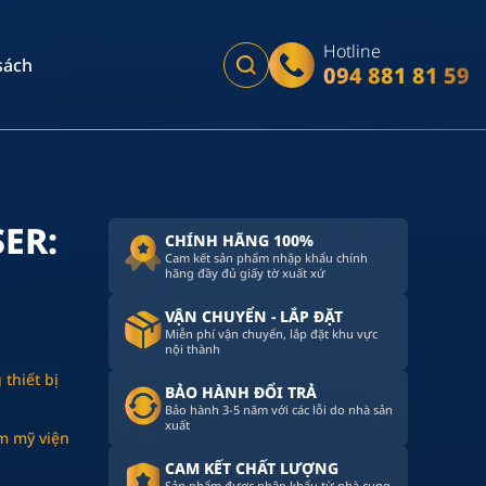
Hotline
sách
094 881 81 59
ER:
CHÍNH HÃNG 100%
ng laser Diode
Cam kết sản phẩm nhập khẩu chính
hãng đầy đủ giấy tờ xuất xứ
VẬN CHUYỂN - LẮP ĐẶT
Miễn phí vận chuyển, lắp đặt khu vực
nội thành
thiết bị
BẢO HÀNH ĐỔI TRẢ
Bảo hành 3-5 năm với các lỗi do nhà sản
xuất
ẩm mỹ viện
CAM KẾT CHẤT LƯỢNG
Sản phẩm được nhập khẩu từ nhà cung