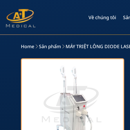
Điện áp
AC 220V±10
Về chúng tôi
Sả
Bước sóng
808 nm
Kích thước điểm
12nm x 12
Home
Sản phẩm
MÁY TRIỆT LÔNG DIODE LASE
Chế độ hoạt động
Triệt lông t
Hệ thống làm mát
Hệ thống l
Thời gian làm việc
Liên tục t
Màn hình
Cảm ứng L
Công suất laser
600W