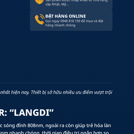
cấp Nhật, Mỹ...
ĐẶT HÀNG ONLINE
Gọi ngay 0948 818 159 để mua và đặt
hàng nhanh chóng
 nhất hiện nay. Thiết bị sở hữu nhiều ưu điểm vượt trội
R: “LANGDI”
ớc sóng đỉnh 808nm, ngoài ra còn giúp trẻ hóa làn
08nm nhanh chóng, thời gian điều trị ngắn hơn so