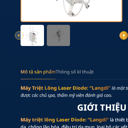
Nguồn điện đầu vào
1600W
Bồn nước
4L
Kích thước vệt sáng
10 x 10 nm
Năng lượng đầu ra
80J/ cm2, 2
Trọng lượng
55 Kg
Mô tả sản phẩm
Thông số kĩ thuật
Kích thước
800 x 450 
Máy Triệt Lông Laser Diode: “Langdi”
là một t
được các chủ spa, thẩm mỹ viện đánh giá cao.
GIỚI THIỆU
Máy triệt lông Laser Diode: “Langdi”
là thiết
da, chống lão hóa, điều trị da mụn, loại bỏ các v