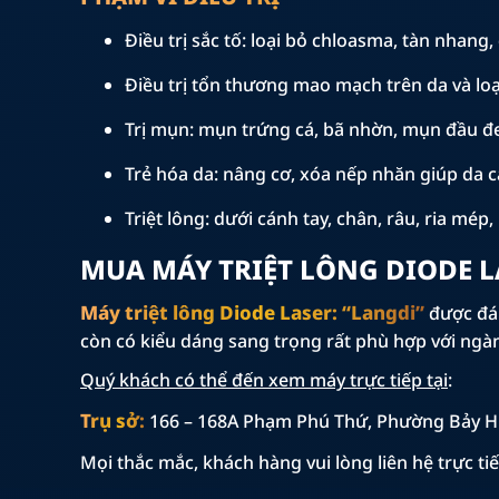
Điều trị sắc tố: loại bỏ chloasma, tàn nhang, 
Điều trị tổn thương mao mạch trên da và l
Trị mụn: mụn trứng cá, bã nhờn, mụn đầu đ
Trẻ hóa da: nâng cơ, xóa nếp nhăn giúp da c
Triệt lông: dưới cánh tay, chân, râu, ria mép,
MUA MÁY TRIỆT LÔNG DIODE L
Máy triệt lông Diode Laser: “Langdi”
được đán
còn có kiểu dáng sang trọng rất phù hợp với ngà
Quý khách có thể đến xem máy trực tiếp tại
:
Trụ sở:
166 – 168A Phạm Phú Thứ, Phường Bảy H
Mọi thắc mắc, khách hàng vui lòng liên hệ trực t