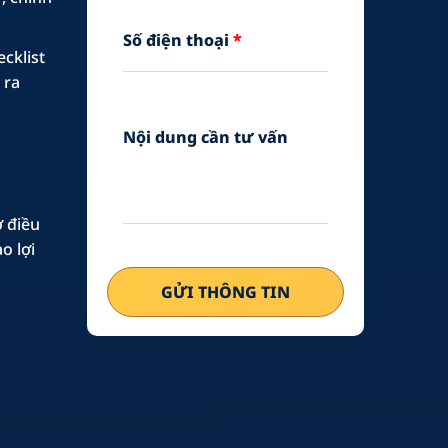
Số điện thoại
*
ecklist
 ra
Nội dung cần tư vấn
ợ điều
o lợi
GỬI THÔNG TIN