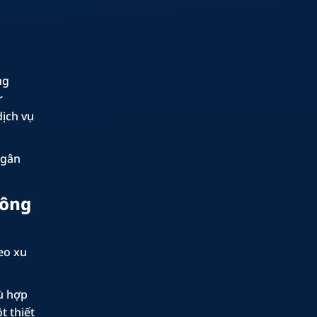
ng
r
dịch vụ
ngân
công
eo xu
ù hợp
t thiết