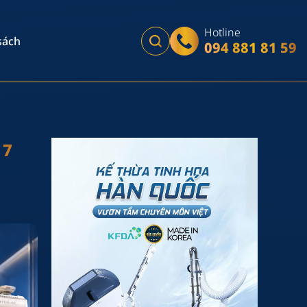
Hotline
sách
094 881 81 59
 7