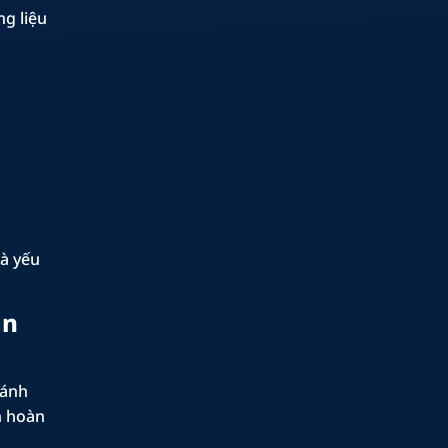
ng liệu
là yếu
àn
đánh
n hoàn