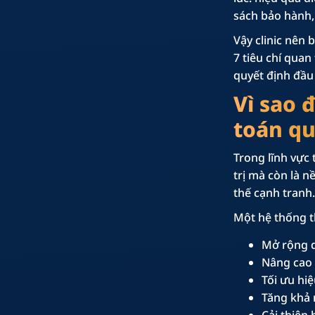
sách bảo hành, 
Vậy clinic nên 
7 tiêu chí qua
quyết định đầu
Vì sao 
toán qu
Trong lĩnh vực 
trị mà còn là n
thế cạnh tranh.
Một hệ thống th
Mở rộng d
Nâng cao 
Tối ưu hi
Tăng khả 
Cải thiện