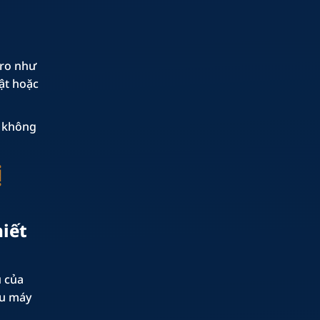
 ro như
uật hoặc
, không
ị
hiết
ụ của
ều máy