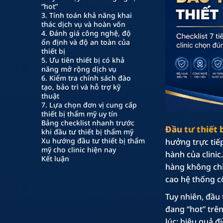
“hot”
3. Tính toán khả năng khai
thác dịch vụ và hoàn vốn
4. Đánh giá công nghệ, độ
ổn định và độ an toàn của
thiết bị
5. Ưu tiên thiết bị có khả
năng mở rộng dịch vụ
6. Kiểm tra chính sách đào
tạo, bảo trì và hỗ trợ kỹ
thuật
7. Lựa chọn đơn vị cung cấp
thiết bị thẩm mỹ uy tín
Bảng checklist nhanh trước
Đầu tư thiết
khi đầu tư thiết bị thẩm mỹ
Xu hướng đầu tư thiết bị thẩm
hưởng trực tiếp
mỹ cho clinic hiện nay
hành của clini
Kết luận
hàng không chỉ
cao hệ thống côn
Tuy nhiên, đầu
đang “hot” trên
lúc: hiệu quả đi