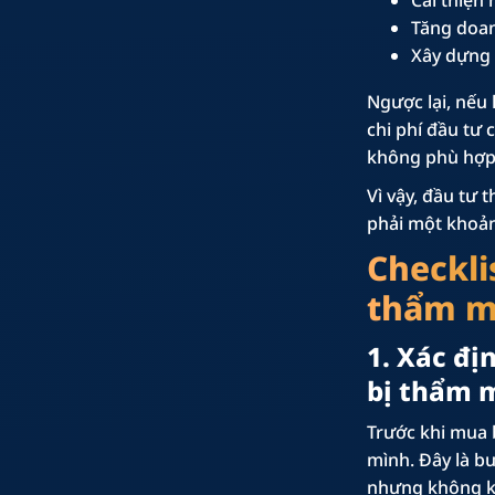
Tăng doan
Xây dựng 
Ngược lại, nếu 
chi phí đầu tư 
không phù hợp 
Vì vậy, đầu tư 
phải một khoả
Checklis
thẩm 
1. Xác đị
bị thẩm 
Trước khi mua b
mình. Đây là bư
nhưng không kh