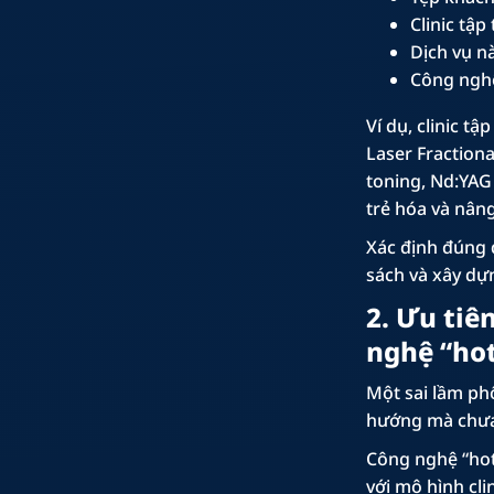
Clinic tập
Dịch vụ n
Công nghệ
Ví dụ, clinic tậ
Laser Fractiona
toning, Nd:YAG 
trẻ hóa và nân
Xác định đúng d
sách và xây dựn
2. Ưu tiê
nghệ “ho
Một sai lầm phổ
hướng mà chưa 
Công nghệ “hot
với mô hình cli