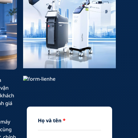
h
 vận
 khách
nh giá
Họ và tên
*
g máy
 cùng
ư, chính