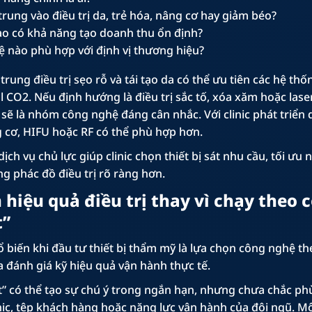
 trung vào điều trị da, trẻ hóa, nâng cơ hay giảm béo?
ào có khả năng tạo doanh thu ổn định?
 nào phù hợp với định vị thương hiệu?
p trung điều trị sẹo rỗ và tái tạo da có thể ưu tiên các hệ thố
l CO2. Nếu định hướng là điều trị sắc tố, xóa xăm hoặc lase
sẽ là nhóm công nghệ đáng cân nhắc. Với clinic phát triển 
g cơ, HIFU hoặc RF có thể phù hợp hơn.
ịch vụ chủ lực giúp clinic chọn thiết bị sát nhu cầu, tối ưu 
g phác đồ điều trị rõ ràng hơn.
n hiệu quả điều trị thay vì chạy theo 
t”
 biến khi đầu tư thiết bị thẩm mỹ là lựa chọn công nghệ th
đánh giá kỹ hiệu quả vận hành thực tế.
” có thể tạo sự chú ý trong ngắn hạn, nhưng chưa chắc ph
nic, tệp khách hàng hoặc năng lực vận hành của đội ngũ. Mộ