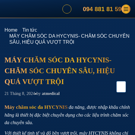
094 881 81 59
Home
Tin tức
MÁY CHĂM SÓC DA HYCYNIS- CHĂM SÓC CHUYÊN
SÂU, HIỆU QUẢ VƯỢT TRỘI
MÁY CHĂM SÓC DA HYCYNIS-
CHĂM SÓC CHUYÊN SÂU, HIỆU
QUẢ VƯỢT TRỘI
21 Tháng 8, 2024
by
atmedical
Máy chăm sóc da HYCYNIS
đa năng, được nhập khẩu chính
hãng là thiết bị đặc biệt chuyên dụng cho các liệu trình chăm sóc
da chuyên sâu.
Với thiết kế tinh tế và độ bền vượt trội, máy HYCYNIS không chỉ